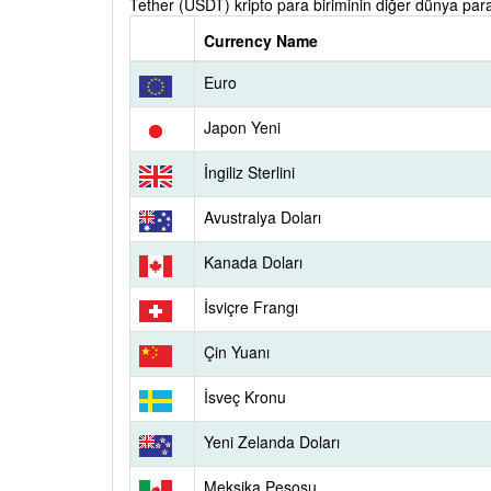
Tether (USDT) kripto para biriminin diğer dünya para 
Currency Name
Euro
Japon Yeni
İngiliz Sterlini
Avustralya Doları
Kanada Doları
İsviçre Frangı
Çin Yuanı
İsveç Kronu
Yeni Zelanda Doları
Meksika Pesosu