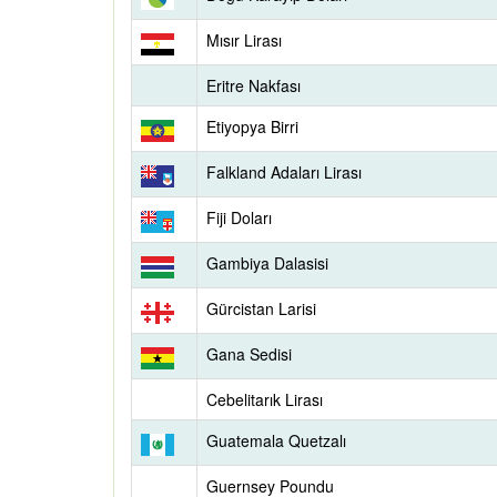
Mısır Lirası
Eritre Nakfası
Etiyopya Birri
Falkland Adaları Lirası
Fiji Doları
Gambiya Dalasisi
Gürcistan Larisi
Gana Sedisi
Cebelitarık Lirası
Guatemala Quetzalı
Guernsey Poundu