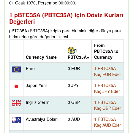
01 Ocak 1970, Perşembe 00:00:00.
1 pBTC35A (PBTC35A) için Döviz Kurları
Değerleri
pBTC35A (PBTC35A) kripto para biriminin diğer dünya para
birimlerine göre değerleri listesi.
From
1
PBTC35A to
Currency Name
Currency
PBTC35A=
Euro
0 EUR
1 PBTC35A
Kaç EUR Eder
Japon Yeni
0 JPY
1 PBTC35A
Kaç JPY Eder
İngiliz Sterlini
0 GBP
1 PBTC35A
Kaç GBP Eder
Avustralya Doları
0 AUD
1 PBTC35A
Kaç AUD Eder