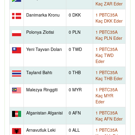
Kaç ZAR Eder
Danimarka Kronu
0 DKK
1 PBTC35A
Kaç DKK Eder
Polonya Zlotisi
0 PLN
1 PBTC35A
Kaç PLN Eder
Yeni Tayvan Doları
0 TWD
1 PBTC35A
Kaç TWD
Eder
Tayland Bahtı
0 THB
1 PBTC35A
Kaç THB Eder
Malezya Ringgiti
0 MYR
1 PBTC35A
Kaç MYR
Eder
Afganistan Afganisi
0 AFN
1 PBTC35A
Kaç AFN Eder
Arnavutluk Leki
0 ALL
1 PBTC35A