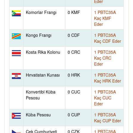
Eder
Komorlar Frangı
0 KMF
1 PBTC35A
Kaç KMF
Eder
Kongo Frangı
0 CDF
1 PBTC35A
Kaç CDF Eder
Kosta Rika Kolonu
0 CRC
1 PBTC35A
Kaç CRC
Eder
Hırvatistan Kunası
0 HRK
1 PBTC35A
Kaç HRK Eder
Konvertibl Küba
0 CUC
1 PBTC35A
Pesosu
Kaç CUC
Eder
Küba Pesosu
0 CUP
1 PBTC35A
Kaç CUP Eder
Çek Cumhuriyeti
0 CZK
1 PBTC35A