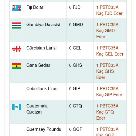
Fiji Doları
0 FJD
1 PBTC35A
Kaç FJD Eder
Gambiya Dalasisi
0 GMD
1 PBTC35A
Kaç GMD
Eder
Gürcistan Larisi
0 GEL
1 PBTC35A
Kaç GEL Eder
Gana Sedisi
0 GHS
1 PBTC35A
Kaç GHS
Eder
Cebelitarık Lirası
0 GIP
1 PBTC35A
Kaç GIP Eder
Guatemala
0 GTQ
1 PBTC35A
Quetzalı
Kaç GTQ
Eder
Guernsey Poundu
0 GGP
1 PBTC35A
Kaç GGP