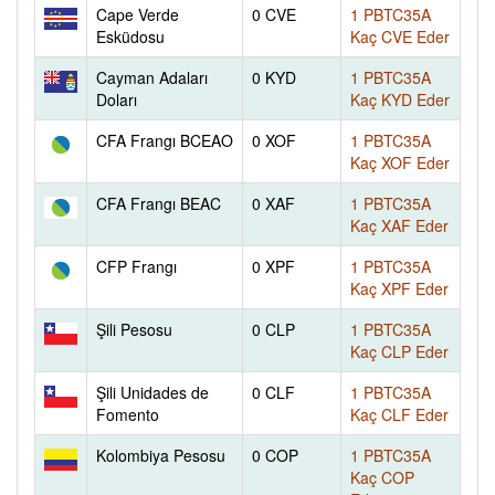
Cape Verde
0 CVE
1 PBTC35A
Esküdosu
Kaç CVE Eder
Cayman Adaları
0 KYD
1 PBTC35A
Doları
Kaç KYD Eder
CFA Frangı BCEAO
0 XOF
1 PBTC35A
Kaç XOF Eder
CFA Frangı BEAC
0 XAF
1 PBTC35A
Kaç XAF Eder
CFP Frangı
0 XPF
1 PBTC35A
Kaç XPF Eder
Şili Pesosu
0 CLP
1 PBTC35A
Kaç CLP Eder
Şili Unidades de
0 CLF
1 PBTC35A
Fomento
Kaç CLF Eder
Kolombiya Pesosu
0 COP
1 PBTC35A
Kaç COP