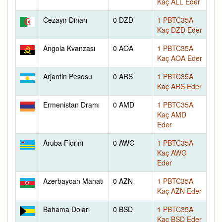
Kaç ALL Eder
Cezayir Dinarı
0 DZD
1 PBTC35A
Kaç DZD Eder
Angola Kvanzası
0 AOA
1 PBTC35A
Kaç AOA Eder
Arjantin Pesosu
0 ARS
1 PBTC35A
Kaç ARS Eder
Ermenistan Dramı
0 AMD
1 PBTC35A
Kaç AMD
Eder
Aruba Florini
0 AWG
1 PBTC35A
Kaç AWG
Eder
Azerbaycan Manatı
0 AZN
1 PBTC35A
Kaç AZN Eder
Bahama Doları
0 BSD
1 PBTC35A
Kaç BSD Eder