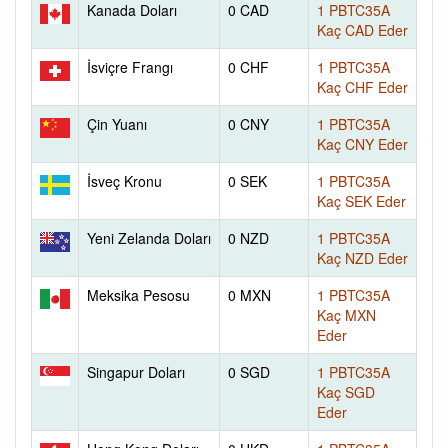
Kanada Doları
0 CAD
1 PBTC35A
Kaç CAD Eder
İsviçre Frangı
0 CHF
1 PBTC35A
Kaç CHF Eder
Çin Yuanı
0 CNY
1 PBTC35A
Kaç CNY Eder
İsveç Kronu
0 SEK
1 PBTC35A
Kaç SEK Eder
Yeni Zelanda Doları
0 NZD
1 PBTC35A
Kaç NZD Eder
Meksika Pesosu
0 MXN
1 PBTC35A
Kaç MXN
Eder
Singapur Doları
0 SGD
1 PBTC35A
Kaç SGD
Eder