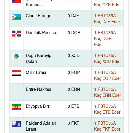
Korunası
Kaç CZK Eder
Cibuti Frangı
0 DJF
1 PBTC35A
Kaç DJF Eder
Dominik Pesosu
0 DOP
1 PBTC35A
Kaç DOP
Eder
Doğu Karayip
0 XCD
1 PBTC35A
Doları
Kaç XCD Eder
Mısır Lirası
0 EGP
1 PBTC35A
Kaç EGP Eder
Eritre Nakfası
0 ERN
1 PBTC35A
Kaç ERN Eder
Etiyopya Birri
0 ETB
1 PBTC35A
Kaç ETB Eder
Falkland Adaları
0 FKP
1 PBTC35A
Lirası
Kaç FKP Eder