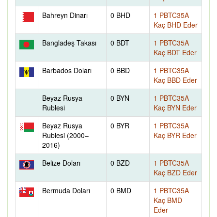
Bahreyn Dinarı
0 BHD
1 PBTC35A
Kaç BHD Eder
Bangladeş Takası
0 BDT
1 PBTC35A
Kaç BDT Eder
Barbados Doları
0 BBD
1 PBTC35A
Kaç BBD Eder
Beyaz Rusya
0 BYN
1 PBTC35A
Rublesi
Kaç BYN Eder
Beyaz Rusya
0 BYR
1 PBTC35A
Rublesi (2000–
Kaç BYR Eder
2016)
Belize Doları
0 BZD
1 PBTC35A
Kaç BZD Eder
Bermuda Doları
0 BMD
1 PBTC35A
Kaç BMD
Eder