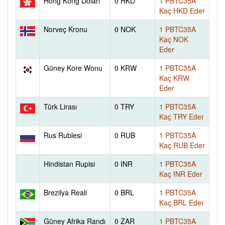
Hong Kong Doları
0 HKD
1 PBTC35A
Kaç HKD Eder
Norveç Kronu
0 NOK
1 PBTC35A
Kaç NOK
Eder
Güney Kore Wonu
0 KRW
1 PBTC35A
Kaç KRW
Eder
Türk Lirası
0 TRY
1 PBTC35A
Kaç TRY Eder
Rus Rublesi
0 RUB
1 PBTC35A
Kaç RUB Eder
Hindistan Rupisi
0 INR
1 PBTC35A
Kaç INR Eder
Brezilya Reali
0 BRL
1 PBTC35A
Kaç BRL Eder
Güney Afrika Randı
0 ZAR
1 PBTC35A