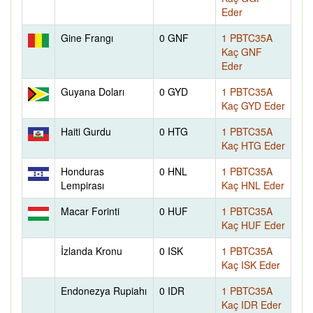
Eder
Gine Frangı
0 GNF
1 PBTC35A
Kaç GNF
Eder
Guyana Doları
0 GYD
1 PBTC35A
Kaç GYD Eder
Haiti Gurdu
0 HTG
1 PBTC35A
Kaç HTG Eder
Honduras
0 HNL
1 PBTC35A
Lempirası
Kaç HNL Eder
Macar Forinti
0 HUF
1 PBTC35A
Kaç HUF Eder
İzlanda Kronu
0 ISK
1 PBTC35A
Kaç ISK Eder
Endonezya Rupiahı
0 IDR
1 PBTC35A
Kaç IDR Eder