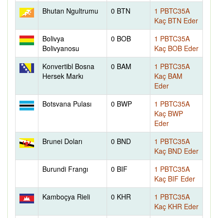
Bhutan Ngultrumu
0 BTN
1 PBTC35A
Kaç BTN Eder
Bolivya
0 BOB
1 PBTC35A
Bolivyanosu
Kaç BOB Eder
Konvertibl Bosna
0 BAM
1 PBTC35A
Hersek Markı
Kaç BAM
Eder
Botsvana Pulası
0 BWP
1 PBTC35A
Kaç BWP
Eder
Brunei Doları
0 BND
1 PBTC35A
Kaç BND Eder
Burundi Frangı
0 BIF
1 PBTC35A
Kaç BIF Eder
Kamboçya Rieli
0 KHR
1 PBTC35A
Kaç KHR Eder