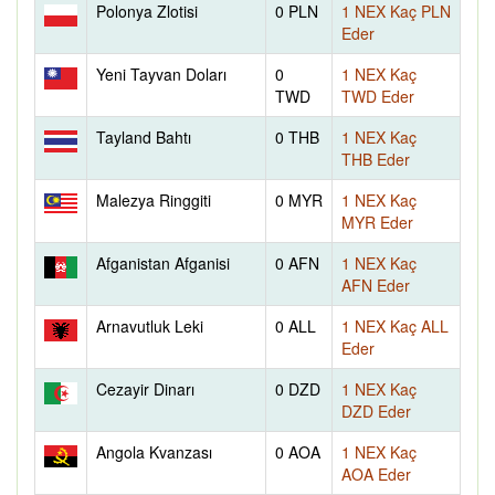
Polonya Zlotisi
0 PLN
1 NEX Kaç PLN
Eder
Yeni Tayvan Doları
0
1 NEX Kaç
TWD
TWD Eder
Tayland Bahtı
0 THB
1 NEX Kaç
THB Eder
Malezya Ringgiti
0 MYR
1 NEX Kaç
MYR Eder
Afganistan Afganisi
0 AFN
1 NEX Kaç
AFN Eder
Arnavutluk Leki
0 ALL
1 NEX Kaç ALL
Eder
Cezayir Dinarı
0 DZD
1 NEX Kaç
DZD Eder
Angola Kvanzası
0 AOA
1 NEX Kaç
AOA Eder