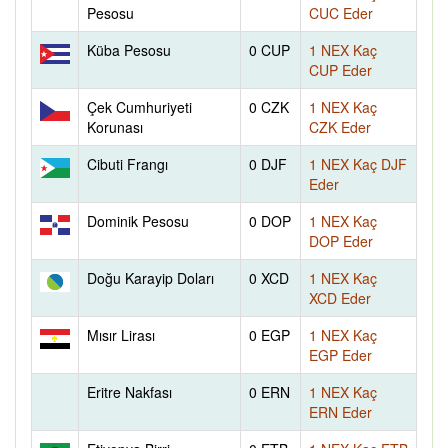
Pesosu
CUC Eder
Küba Pesosu
0 CUP
1 NEX Kaç
CUP Eder
Çek Cumhuriyeti
0 CZK
1 NEX Kaç
Korunası
CZK Eder
Cibuti Frangı
0 DJF
1 NEX Kaç DJF
Eder
Dominik Pesosu
0 DOP
1 NEX Kaç
DOP Eder
Doğu Karayip Doları
0 XCD
1 NEX Kaç
XCD Eder
Mısır Lirası
0 EGP
1 NEX Kaç
EGP Eder
Eritre Nakfası
0 ERN
1 NEX Kaç
ERN Eder