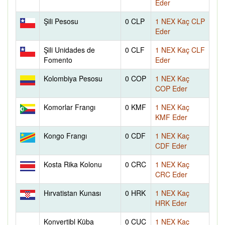
Eder
Şili Pesosu
0 CLP
1 NEX Kaç CLP
Eder
Şili Unidades de
0 CLF
1 NEX Kaç CLF
Fomento
Eder
Kolombiya Pesosu
0 COP
1 NEX Kaç
COP Eder
Komorlar Frangı
0 KMF
1 NEX Kaç
KMF Eder
Kongo Frangı
0 CDF
1 NEX Kaç
CDF Eder
Kosta Rika Kolonu
0 CRC
1 NEX Kaç
CRC Eder
Hırvatistan Kunası
0 HRK
1 NEX Kaç
HRK Eder
Konvertibl Küba
0 CUC
1 NEX Kaç