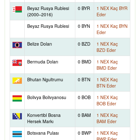
Beyaz Rusya Rublesi
0 BYR
1 NEX Kaç BYR
(2000–2016)
Eder
Beyaz Rusya Rublesi
0 BYN
1 NEX Kaç BYN
Eder
Belize Doları
0 BZD
1 NEX Kaç
BZD Eder
Bermuda Doları
0 BMD
1 NEX Kaç
BMD Eder
Bhutan Ngultrumu
0 BTN
1 NEX Kaç
BTN Eder
Bolivya Bolivyanosu
0 BOB
1 NEX Kaç
BOB Eder
Konvertibl Bosna
0 BAM
1 NEX Kaç
Hersek Markı
BAM Eder
Botsvana Pulası
0 BWP
1 NEX Kaç
BWP Eder