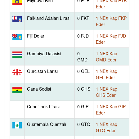
Etiyopya Birri
0 ETB
1 NEX Kaç ETB
Eder
Falkland Adaları Lirası
0 FKP
1 NEX Kaç FKP
Eder
Fiji Doları
0 FJD
1 NEX Kaç FJD
Eder
Gambiya Dalasisi
0
1 NEX Kaç
GMD
GMD Eder
Gürcistan Larisi
0 GEL
1 NEX Kaç
GEL Eder
Gana Sedisi
0 GHS
1 NEX Kaç
GHS Eder
Cebelitarık Lirası
0 GIP
1 NEX Kaç GIP
Eder
Guatemala Quetzalı
0 GTQ
1 NEX Kaç
GTQ Eder