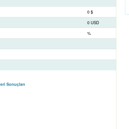
0 $
0 USD
%
eri Sonuçları