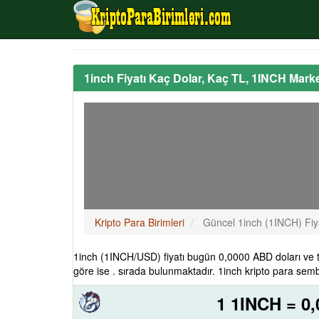
1inch Fiyatı Kaç Dolar, Kaç TL, 1INCH Mark
Kripto Para Birimleri
Güncel 1inch (1INCH) Fiy
1inch (1INCH/USD) fiyatı bugün 0,0000 ABD doları ve 
göre ise . sırada bulunmaktadır. 1inch kripto para semb
1 1INCH = 0