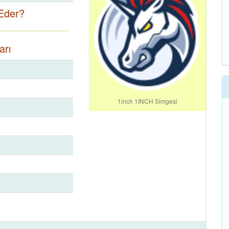
Eder?
arı
1inch 1INCH Simgesi