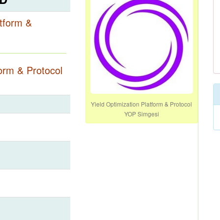
atform &
form & Protocol
Yield Optimization Platform & Protocol
YOP Simgesi