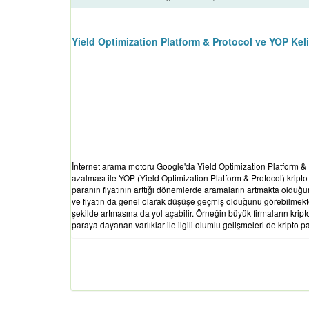
Yield Optimization Platform & Protocol ve YOP Kel
İnternet arama motoru Google'da Yield Optimization Platform & P
azalması ile YOP (Yield Optimization Platform & Protocol) kripto p
paranın fiyatının arttığı dönemlerde aramaların artmakta olduğu
ve fiyatın da genel olarak düşüşe geçmiş olduğunu görebilmekte
şekilde artmasına da yol açabilir. Örneğin büyük firmaların krip
paraya dayanan varlıklar ile ilgili olumlu gelişmeleri de kripto para