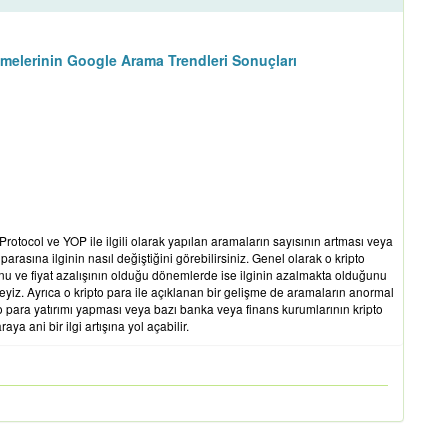
imelerinin Google Arama Trendleri Sonuçları
rotocol ve YOP ile ilgili olarak yapılan aramaların sayısının artması veya
arasına ilginin nasıl değiştiğini görebilirsiniz. Genel olarak o kripto
nu ve fiyat azalışının olduğu dönemlerde ise ilginin azalmakta olduğunu
yiz. Ayrıca o kripto para ile açıklanan bir gelişme de aramaların anormal
to para yatırımı yapması veya bazı banka veya finans kurumlarının kripto
ya ani bir ilgi artışına yol açabilir.