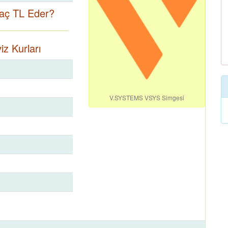
aç TL Eder?
z Kurları
V.SYSTEMS VSYS Simgesi