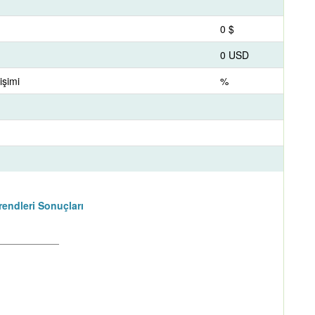
0 $
0 USD
şimi
%
endleri Sonuçları