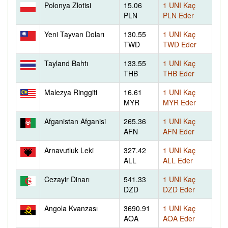
Polonya Zlotisi
15.06
1 UNI Kaç
PLN
PLN Eder
Yeni Tayvan Doları
130.55
1 UNI Kaç
TWD
TWD Eder
Tayland Bahtı
133.55
1 UNI Kaç
THB
THB Eder
Malezya Ringgiti
16.61
1 UNI Kaç
MYR
MYR Eder
Afganistan Afganisi
265.36
1 UNI Kaç
AFN
AFN Eder
Arnavutluk Leki
327.42
1 UNI Kaç
ALL
ALL Eder
Cezayir Dinarı
541.33
1 UNI Kaç
DZD
DZD Eder
Angola Kvanzası
3690.91
1 UNI Kaç
AOA
AOA Eder