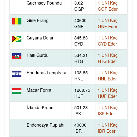
Guernsey Poundu
3.02
1 UNI Kaç
GGP
GGP Eder
Gine Frangı
40600
1 UNI Kaç
GNF
GNF Eder
Guyana Doları
845.83
1 UNI Kaç
GYD
GYD Eder
Haiti Gurdu
534.21
1 UNI Kaç
HTG
HTG Eder
Honduras Lempirası
108.85
1 UNI Kaç
HNL
HNL Eder
Macar Forinti
1268.75
1 UNI Kaç
HUF
HUF Eder
İzlanda Kronu
501.23
1 UNI Kaç
ISK
ISK Eder
Endonezya Rupiahı
40600
1 UNI Kaç
IDR
IDR Eder