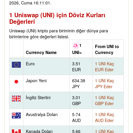
2026, Cuma 16:11:01.
1 Uniswap (UNI) için Döviz Kurları
Değerleri
Uniswap (UNI) kripto para biriminin diğer dünya para
birimlerine göre değerleri listesi.
1
From UNI to
Currency Name
Currency
UNI=
Euro
3.51
1 UNI Kaç
EUR
EUR Eder
Japon Yeni
634.38
1 UNI Kaç
JPY
JPY Eder
İngiliz Sterlini
3.01
1 UNI Kaç
GBP
GBP Eder
Avustralya Doları
5.74
1 UNI Kaç
AUD
AUD Eder
Kanada Doları
5.66
1 UNI Kaç