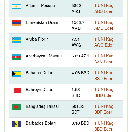
Arjantin Pesosu
5800
1 UNI Kaç
ARS
ARS Eder
Ermenistan Dramı
1503.7
1 UNI Kaç
AMD
AMD Eder
Aruba Florini
7.31
1 UNI Kaç
AWG
AWG Eder
Azerbaycan Manatı
6.89 AZN
1 UNI Kaç
AZN Eder
Bahama Doları
4.06 BSD
1 UNI Kaç
BSD Eder
Bahreyn Dinarı
1.53
1 UNI Kaç
BHD
BHD Eder
Bangladeş Takası
501.23
1 UNI Kaç
BDT
BDT Eder
Barbados Doları
8.18 BBD
1 UNI Kaç
BBD Eder