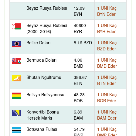
Beyaz Rusya Rublesi
12.09
1 UNI Kaç
BYN
BYN Eder
Beyaz Rusya Rublesi
40600
1 UNI Kaç
(2000–2016)
BYR
BYR Eder
Belize Doları
8.16 BZD
1 UNI Kaç
BZD Eder
Bermuda Doları
4.06
1 UNI Kaç
BMD
BMD Eder
Bhutan Ngultrumu
386.67
1 UNI Kaç
BTN
BTN Eder
Bolivya Bolivyanosu
48.28
1 UNI Kaç
BOB
BOB Eder
Konvertibl Bosna
6.89
1 UNI Kaç
Hersek Markı
BAM
BAM Eder
Botsvana Pulası
54.79
1 UNI Kaç
BWP
BWP Eder