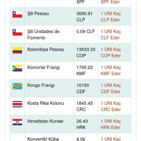
XPF
XPF Eder
Şili Pesosu
3690.91
1 UNI Kaç
CLP
CLP Eder
Şili Unidades de
0.09 CLF
1 UNI Kaç
Fomento
CLF Eder
Kolombiya Pesosu
13533.33
1 UNI Kaç
COP
COP Eder
Komorlar Frangı
1765.22
1 UNI Kaç
KMF
KMF Eder
Kongo Frangı
10150
1 UNI Kaç
CDF
CDF Eder
Kosta Rika Kolonu
1845.45
1 UNI Kaç
CRC
CRC Eder
Hırvatistan Kunası
26.43
1 UNI Kaç
HRK
HRK Eder
Konvertibl Küba
4.06
1 UNI Kaç