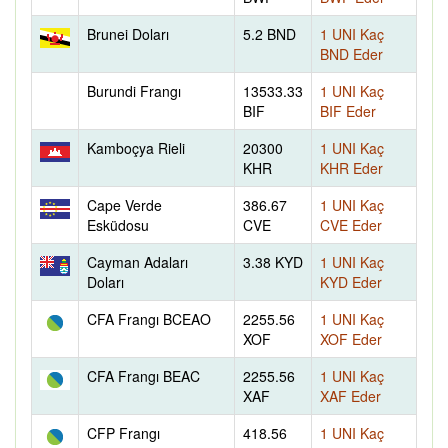
Brunei Doları
5.2 BND
1 UNI Kaç
BND Eder
Burundi Frangı
13533.33
1 UNI Kaç
BIF
BIF Eder
Kamboçya Rieli
20300
1 UNI Kaç
KHR
KHR Eder
Cape Verde
386.67
1 UNI Kaç
Esküdosu
CVE
CVE Eder
Cayman Adaları
3.38 KYD
1 UNI Kaç
Doları
KYD Eder
CFA Frangı BCEAO
2255.56
1 UNI Kaç
XOF
XOF Eder
CFA Frangı BEAC
2255.56
1 UNI Kaç
XAF
XAF Eder
CFP Frangı
418.56
1 UNI Kaç