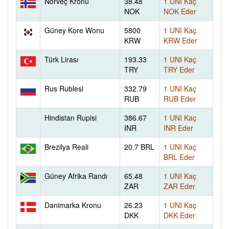
Norveç Kronu
38.48
1 UNI Kaç
NOK
NOK Eder
Güney Kore Wonu
5800
1 UNI Kaç
KRW
KRW Eder
Türk Lirası
193.33
1 UNI Kaç
TRY
TRY Eder
Rus Rublesi
332.79
1 UNI Kaç
RUB
RUB Eder
Hindistan Rupisi
386.67
1 UNI Kaç
INR
INR Eder
Brezilya Reali
20.7 BRL
1 UNI Kaç
BRL Eder
Güney Afrika Randı
65.48
1 UNI Kaç
ZAR
ZAR Eder
Danimarka Kronu
26.23
1 UNI Kaç
DKK
DKK Eder