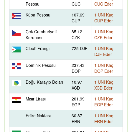
Pesosu
CUC
CUC Eder
Küba Pesosu
107.69
1 UNI Kaç
CUP
CUP Eder
Çek Cumhuriyeti
85.12
1 UNI Kaç
Korunası
CZK
CZK Eder
Cibuti Frangı
725 DJF
1 UNI Kaç
DJF Eder
Dominik Pesosu
237.43
1 UNI Kaç
DOP
DOP Eder
Doğu Karayip Doları
10.97
1 UNI Kaç
XCD
XCD Eder
Mısır Lirası
201.99
1 UNI Kaç
EGP
EGP Eder
Eritre Nakfası
60.87
1 UNI Kaç
ERN
ERN Eder