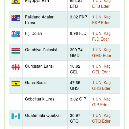
Etiyopya Birri
654.84
1 UNI Kaç
ETB
ETB Eder
Falkland Adaları
3.02 FKP
1 UNI Kaç
Lirası
FKP Eder
Fiji Doları
8.96 FJD
1 UNI Kaç
FJD Eder
Gambiya Dalasisi
300.74
1 UNI Kaç
GMD
GMD Eder
Gürcistan Larisi
10.62
1 UNI Kaç
GEL
GEL Eder
Gana Sedisi
47.65
1 UNI Kaç
GHS
GHS Eder
Cebelitarık Lirası
3.02 GIP
1 UNI Kaç
GIP Eder
Guatemala Quetzalı
30.97
1 UNI Kaç
GTQ
GTQ Eder