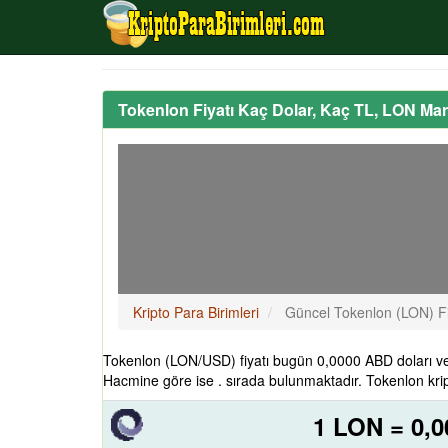
Tokenlon Fiyatı Kaç Dolar, Kaç TL, LON Ma
Kripto Para Birimleri
Güncel Tokenlon (LON) Fi
Tokenlon (LON/USD) fiyatı bugün 0,0000 ABD doları ve
Hacmine göre ise . sırada bulunmaktadır. Tokenlon krip
1 LON = 0,