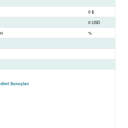
0 $
0 USD
mi
%
dleri Sonuçları