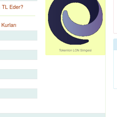
ç TL Eder?
Kurları
Tokenlon LON Simgesi