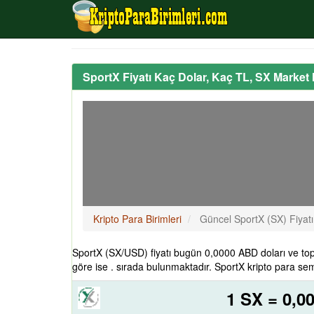
SportX Fiyatı Kaç Dolar, Kaç TL, SX Market
Kripto Para Birimleri
Güncel SportX (SX) Fiyat
SportX (SX/USD) fiyatı bugün 0,0000 ABD doları ve to
göre ise . sırada bulunmaktadır. SportX kripto para sem
1 SX = 0,0