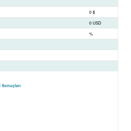
0 $
0 USD
%
i Sonuçları