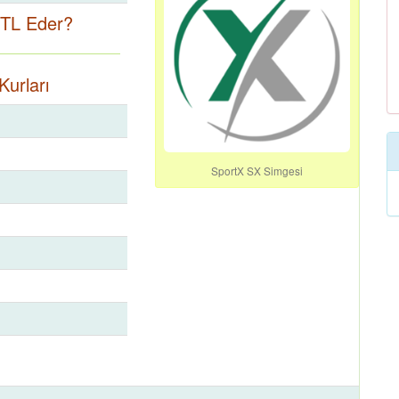
 TL Eder?
Kurları
SportX SX Simgesi