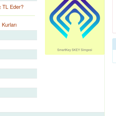
 TL Eder?
Kurları
SmartKey SKEY Simgesi