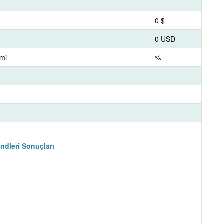
0 $
0 USD
imi
%
ndleri Sonuçları