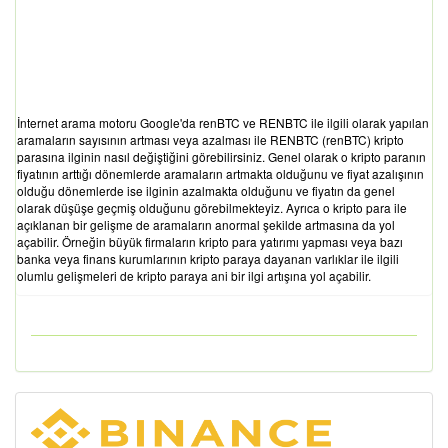
İnternet arama motoru Google'da renBTC ve RENBTC ile ilgili olarak yapılan
aramaların sayısının artması veya azalması ile RENBTC (renBTC) kripto
parasına ilginin nasıl değiştiğini görebilirsiniz. Genel olarak o kripto paranın
fiyatının arttığı dönemlerde aramaların artmakta olduğunu ve fiyat azalışının
olduğu dönemlerde ise ilginin azalmakta olduğunu ve fiyatın da genel
olarak düşüşe geçmiş olduğunu görebilmekteyiz. Ayrıca o kripto para ile
açıklanan bir gelişme de aramaların anormal şekilde artmasına da yol
açabilir. Örneğin büyük firmaların kripto para yatırımı yapması veya bazı
banka veya finans kurumlarının kripto paraya dayanan varlıklar ile ilgili
olumlu gelişmeleri de kripto paraya ani bir ilgi artışına yol açabilir.