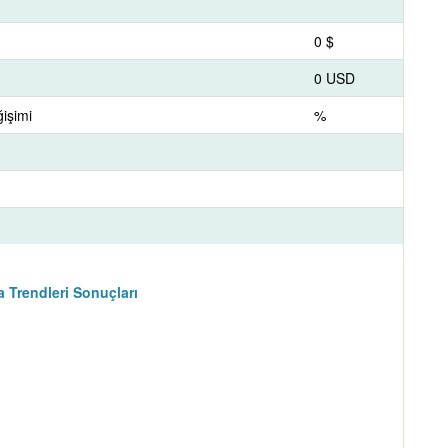
0 $
0 USD
işimi
%
Trendleri Sonuçları