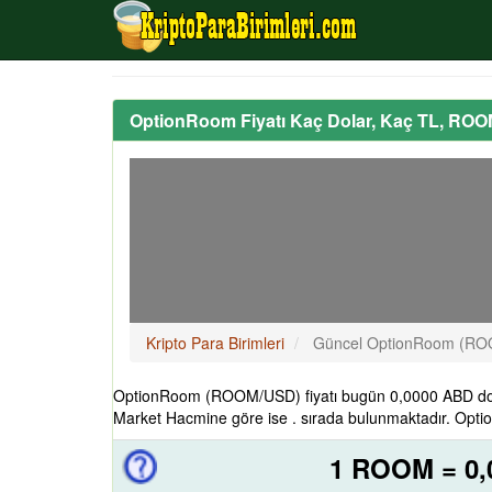
OptionRoom Fiyatı Kaç Dolar, Kaç TL, ROO
Kripto Para Birimleri
Güncel OptionRoom (ROO
OptionRoom (ROOM/USD) fiyatı bugün 0,0000 ABD dola
Market Hacmine göre ise . sırada bulunmaktadır. Opti
1 ROOM = 0,