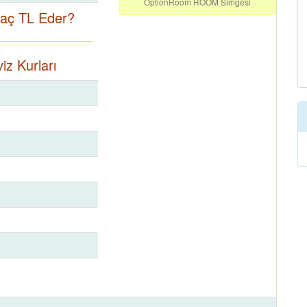
OptionRoom ROOM Simgesi
aç TL Eder?
z Kurları