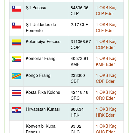
Şili Pesosu
84836.36
1 OKB Kaç
CLP
CLP Eder
Şili Unidades de
2.17 CLF
1 OKB Kaç
Fomento
CLF Eder
Kolombiya Pesosu
311066.67
1 OKB Kaç
COP
COP Eder
Komorlar Frangı
40573.91
1 OKB Kaç
KMF
KMF Eder
Kongo Frangı
233300
1 OKB Kaç
CDF
CDF Eder
Kosta Rika Kolonu
42418.18
1 OKB Kaç
CRC
CRC Eder
Hırvatistan Kunası
608.34
1 OKB Kaç
HRK
HRK Eder
Konvertibl Küba
93.32
1 OKB Kaç
Pesosu
CUC
CUC Eder