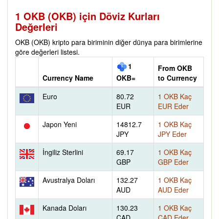
1 OKB (OKB) için Döviz Kurları
Değerleri
OKB (OKB) kripto para biriminin diğer dünya para birimlerine
göre değerleri listesi.
1
From OKB
Currency Name
to Currency
OKB=
Euro
80.72
1 OKB Kaç
EUR
EUR Eder
Japon Yeni
14812.7
1 OKB Kaç
JPY
JPY Eder
İngiliz Sterlini
69.17
1 OKB Kaç
GBP
GBP Eder
Avustralya Doları
132.27
1 OKB Kaç
AUD
AUD Eder
Kanada Doları
130.23
1 OKB Kaç
CAD
CAD Eder