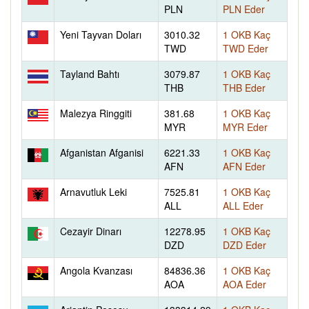
PLN
PLN Eder
Yeni Tayvan Doları
3010.32
1 OKB Kaç
TWD
TWD Eder
Tayland Bahtı
3079.87
1 OKB Kaç
THB
THB Eder
Malezya Ringgiti
381.68
1 OKB Kaç
MYR
MYR Eder
Afganistan Afganisi
6221.33
1 OKB Kaç
AFN
AFN Eder
Arnavutluk Leki
7525.81
1 OKB Kaç
ALL
ALL Eder
Cezayir Dinarı
12278.95
1 OKB Kaç
DZD
DZD Eder
Angola Kvanzası
84836.36
1 OKB Kaç
AOA
AOA Eder