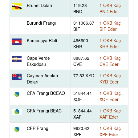
Brunei Doları
119.23
1 OKB Kaç
BND
BND Eder
Burundi Frangı
311066.67
1 OKB Kaç
BIF
BIF Eder
Kamboçya Rieli
466600
1 OKB Kaç
KHR
KHR Eder
Cape Verde
8887.62
1 OKB Kaç
Esküdosu
CVE
CVE Eder
Cayman Adaları
77.53 KYD
1 OKB Kaç
Doları
KYD Eder
CFA Frangı BCEAO
51844.44
1 OKB Kaç
XOF
XOF Eder
CFA Frangı BEAC
51844.44
1 OKB Kaç
XAF
XAF Eder
CFP Frangı
9620.62
1 OKB Kaç
XPF
XPF Eder