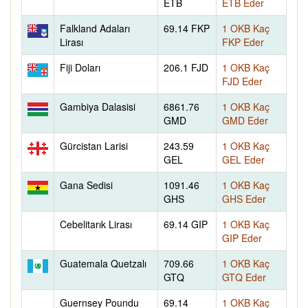
ETB
ETB Eder
Falkland Adaları
69.14 FKP
1 OKB Kaç
Lirası
FKP Eder
Fiji Doları
206.1 FJD
1 OKB Kaç
FJD Eder
Gambiya Dalasisi
6861.76
1 OKB Kaç
GMD
GMD Eder
Gürcistan Larisi
243.59
1 OKB Kaç
GEL
GEL Eder
Gana Sedisi
1091.46
1 OKB Kaç
GHS
GHS Eder
Cebelitarık Lirası
69.14 GIP
1 OKB Kaç
GIP Eder
Guatemala Quetzalı
709.66
1 OKB Kaç
GTQ
GTQ Eder
Guernsey Poundu
69.14
1 OKB Kaç