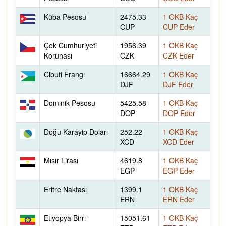
Küba Pesosu
2475.33
1 OKB Kaç
CUP
CUP Eder
Çek Cumhuriyeti
1956.39
1 OKB Kaç
Korunası
CZK
CZK Eder
Cibuti Frangı
16664.29
1 OKB Kaç
DJF
DJF Eder
Dominik Pesosu
5425.58
1 OKB Kaç
DOP
DOP Eder
Doğu Karayip Doları
252.22
1 OKB Kaç
XCD
XCD Eder
Mısır Lirası
4619.8
1 OKB Kaç
EGP
EGP Eder
Eritre Nakfası
1399.1
1 OKB Kaç
ERN
ERN Eder
Etiyopya Birri
15051.61
1 OKB Kaç