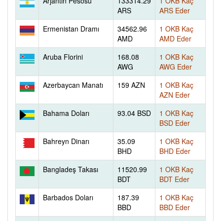
Arjantin Pesosu
133314.29
1 OKB Kaç
ARS
ARS Eder
Ermenistan Dramı
34562.96
1 OKB Kaç
AMD
AMD Eder
Aruba Florini
168.08
1 OKB Kaç
AWG
AWG Eder
Azerbaycan Manatı
159 AZN
1 OKB Kaç
AZN Eder
Bahama Doları
93.04 BSD
1 OKB Kaç
BSD Eder
Bahreyn Dinarı
35.09
1 OKB Kaç
BHD
BHD Eder
Bangladeş Takası
11520.99
1 OKB Kaç
BDT
BDT Eder
Barbados Doları
187.39
1 OKB Kaç
BBD
BBD Eder