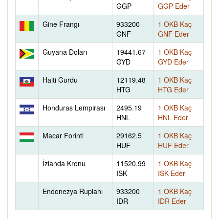
GGP
GGP Eder
Gine Frangı
933200
1 OKB Kaç
GNF
GNF Eder
Guyana Doları
19441.67
1 OKB Kaç
GYD
GYD Eder
Haiti Gurdu
12119.48
1 OKB Kaç
HTG
HTG Eder
Honduras Lempirası
2495.19
1 OKB Kaç
HNL
HNL Eder
Macar Forinti
29162.5
1 OKB Kaç
HUF
HUF Eder
İzlanda Kronu
11520.99
1 OKB Kaç
ISK
ISK Eder
Endonezya Rupiahı
933200
1 OKB Kaç
IDR
IDR Eder