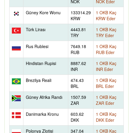
NOK
NOK Eder
Güney Kore Wonu
133314.29
1 OKB Kaç
KRW
KRW Eder
Türk Lirası
4443.81
1 OKB Kaç
TRY
TRY Eder
Rus Rublesi
7649.18
1 OKB Kaç
RUB
RUB Eder
Hindistan Rupisi
8887.62
1 OKB Kaç
INR
INR Eder
Brezilya Reali
474.43
1 OKB Kaç
BRL
BRL Eder
Güney Afrika Randı
1507.59
1 OKB Kaç
ZAR
ZAR Eder
Danimarka Kronu
603.62
1 OKB Kaç
DKK
DKK Eder
Polonya Zlotisi
347.04
1 OKB Kaç