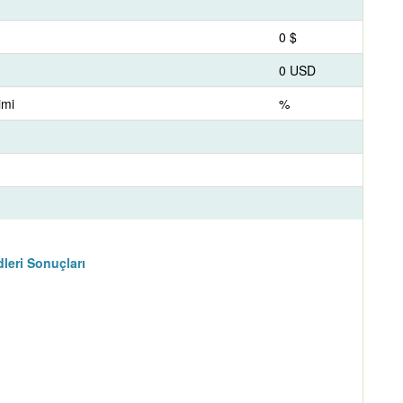
0 $
0 USD
imi
%
leri Sonuçları