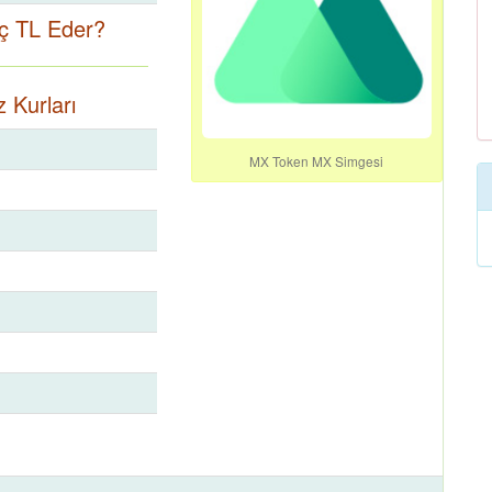
ç TL Eder?
 Kurları
MX Token MX Simgesi