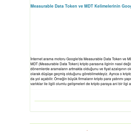
Measurable Data Token ve MDT Kelimelerinin Goog
İnternet arama motoru Google'da Measurable Data Token ve MDT i
MDT (Measurable Data Token) kripto parasına ilginin nasıl değiştiğ
dönemlerde aramaların artmakta olduğunu ve fiyat azalışının ol
olarak düşüşe geçmiş olduğunu görebilmekteyiz. Ayrıca o kripto
da yol açabilir. Örneğin büyük firmaların kripto para yatırımı 
varlıklar ile ilgili olumlu gelişmeleri de kripto paraya ani bir ilgi a