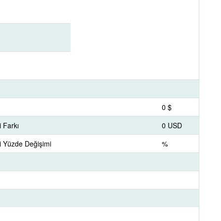
0 $
 Farkı
0 USD
i Yüzde Değişimi
%