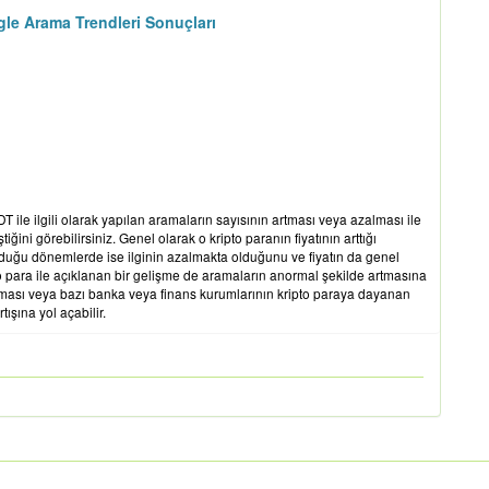
le Arama Trendleri Sonuçları
le ilgili olarak yapılan aramaların sayısının artması veya azalması ile
ini görebilirsiniz. Genel olarak o kripto paranın fiyatının arttığı
duğu dönemlerde ise ilginin azalmakta olduğunu ve fiyatın da genel
 para ile açıklanan bir gelişme de aramaların anormal şekilde artmasına
yapması veya bazı banka veya finans kurumlarının kripto paraya dayanan
rtışına yol açabilir.