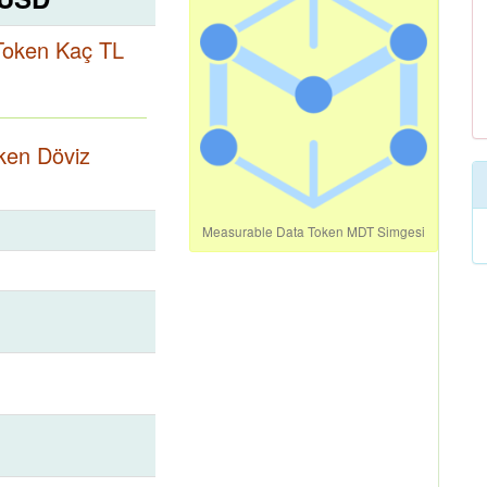
Token Kaç TL
ken Döviz
Measurable Data Token MDT Simgesi