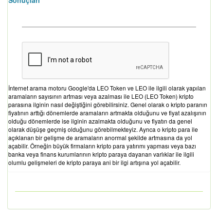
Sonuçları
İnternet arama motoru Google'da LEO Token ve LEO ile ilgili olarak yapılan
aramaların sayısının artması veya azalması ile LEO (LEO Token) kripto
parasına ilginin nasıl değiştiğini görebilirsiniz. Genel olarak o kripto paranın
fiyatının arttığı dönemlerde aramaların artmakta olduğunu ve fiyat azalışının
olduğu dönemlerde ise ilginin azalmakta olduğunu ve fiyatın da genel
olarak düşüşe geçmiş olduğunu görebilmekteyiz. Ayrıca o kripto para ile
açıklanan bir gelişme de aramaların anormal şekilde artmasına da yol
açabilir. Örneğin büyük firmaların kripto para yatırımı yapması veya bazı
banka veya finans kurumlarının kripto paraya dayanan varlıklar ile ilgili
olumlu gelişmeleri de kripto paraya ani bir ilgi artışına yol açabilir.