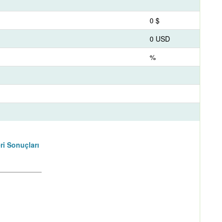
0 $
0 USD
%
ri Sonuçları