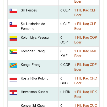
Eder
Şili Pesosu
0 CLP
1 FIL Kaç CLP
Eder
Şili Unidades de
0 CLF
1 FIL Kaç CLF
Fomento
Eder
Kolombiya Pesosu
0
1 FIL Kaç COP
COP
Eder
Komorlar Frangı
0
1 FIL Kaç KMF
KMF
Eder
Kongo Frangı
0 CDF
1 FIL Kaç CDF
Eder
Kosta Rika Kolonu
0
1 FIL Kaç CRC
CRC
Eder
Hırvatistan Kunası
0 HRK
1 FIL Kaç HRK
Eder
Konvertibl Küba
0
1 FIL Kaç CUC