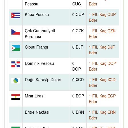
Pesosu
CUC
Eder
Küba Pesosu
0 CUP
1 FIL Kaç CUP
Eder
Çek Cumhuriyeti
0 CZK
1 FIL Kaç CZK
Korunası
Eder
Cibuti Frangı
0 DJF
1 FIL Kaç DJF
Eder
Dominik Pesosu
0
1 FIL Kaç DOP
DOP
Eder
Doğu Karayip Doları
0 XCD
1 FIL Kaç XCD
Eder
Mısır Lirası
0 EGP
1 FIL Kaç EGP
Eder
Eritre Nakfası
0 ERN
1 FIL Kaç ERN
Eder