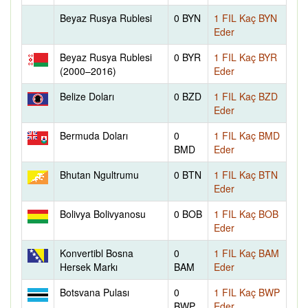
Beyaz Rusya Rublesi
0 BYN
1 FIL Kaç BYN
Eder
Beyaz Rusya Rublesi
0 BYR
1 FIL Kaç BYR
(2000–2016)
Eder
Belize Doları
0 BZD
1 FIL Kaç BZD
Eder
Bermuda Doları
0
1 FIL Kaç BMD
BMD
Eder
Bhutan Ngultrumu
0 BTN
1 FIL Kaç BTN
Eder
Bolivya Bolivyanosu
0 BOB
1 FIL Kaç BOB
Eder
Konvertibl Bosna
0
1 FIL Kaç BAM
Hersek Markı
BAM
Eder
Botsvana Pulası
0
1 FIL Kaç BWP
BWP
Eder