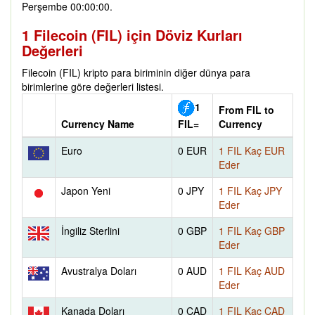
Perşembe 00:00:00.
1 Filecoin (FIL) için Döviz Kurları
Değerleri
Filecoin (FIL) kripto para biriminin diğer dünya para
birimlerine göre değerleri listesi.
1
From FIL to
Currency Name
Currency
FIL=
Euro
0 EUR
1 FIL Kaç EUR
Eder
Japon Yeni
0 JPY
1 FIL Kaç JPY
Eder
İngiliz Sterlini
0 GBP
1 FIL Kaç GBP
Eder
Avustralya Doları
0 AUD
1 FIL Kaç AUD
Eder
Kanada Doları
0 CAD
1 FIL Kaç CAD