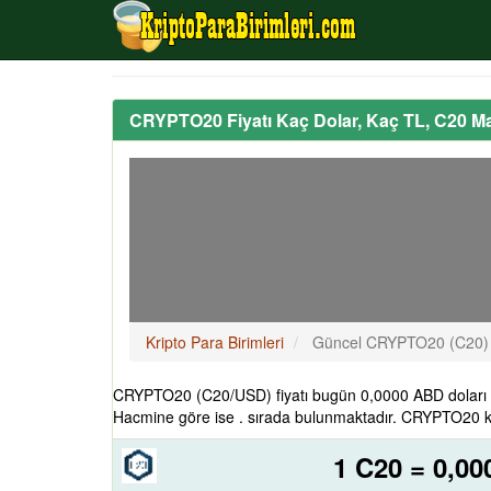
CRYPTO20 Fiyatı Kaç Dolar, Kaç TL, C20 M
Kripto Para Birimleri
Güncel CRYPTO20 (C20) F
CRYPTO20 (C20/USD) fiyatı bugün 0,0000 ABD doları 
Hacmine göre ise . sırada bulunmaktadır. CRYPTO20 kri
1 C20 = 0,0