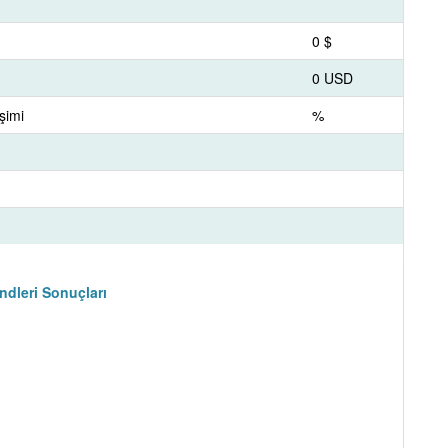
0 $
0 USD
şimi
%
dleri Sonuçları