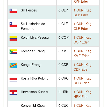
XPF Eder
Şili Pesosu
0 CLP
1 CUNI Kaç
CLP Eder
Şili Unidades de
0 CLF
1 CUNI Kaç
Fomento
CLF Eder
Kolombiya Pesosu
0 COP
1 CUNI Kaç
COP Eder
Komorlar Frangı
0 KMF
1 CUNI Kaç
KMF Eder
Kongo Frangı
0 CDF
1 CUNI Kaç
CDF Eder
Kosta Rika Kolonu
0 CRC
1 CUNI Kaç
CRC Eder
Hırvatistan Kunası
0 HRK
1 CUNI Kaç
HRK Eder
Konvertibl Küba
0 CUC
1 CUNI Kaç