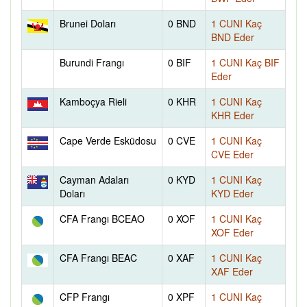
Brunei Doları
0 BND
1 CUNI Kaç
BND Eder
Burundi Frangı
0 BIF
1 CUNI Kaç BIF
Eder
Kamboçya Rieli
0 KHR
1 CUNI Kaç
KHR Eder
Cape Verde Esküdosu
0 CVE
1 CUNI Kaç
CVE Eder
Cayman Adaları
0 KYD
1 CUNI Kaç
Doları
KYD Eder
CFA Frangı BCEAO
0 XOF
1 CUNI Kaç
XOF Eder
CFA Frangı BEAC
0 XAF
1 CUNI Kaç
XAF Eder
CFP Frangı
0 XPF
1 CUNI Kaç