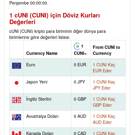
Perşembe 00:00:00.
1 cUNI (CUNI) için Döviz Kurları
Değerleri
cUNI (CUNI) kripto para biriminin diğer dünya para
birimlerine göre değerleri listesi.
1
From CUNI to
Currency Name
Currency
CUNI=
Euro
0 EUR
1 CUNI Kaç
EUR Eder
Japon Yeni
0 JPY
1 CUNI Kaç
JPY Eder
İngiliz Sterlini
0 GBP
1 CUNI Kaç
GBP Eder
Avustralya Doları
0 AUD
1 CUNI Kaç
AUD Eder
Kanada Doları
0 CAD
1 CUNI Kaç