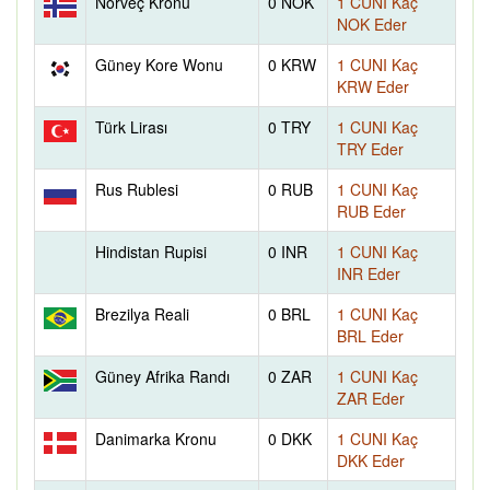
Norveç Kronu
0 NOK
1 CUNI Kaç
NOK Eder
Güney Kore Wonu
0 KRW
1 CUNI Kaç
KRW Eder
Türk Lirası
0 TRY
1 CUNI Kaç
TRY Eder
Rus Rublesi
0 RUB
1 CUNI Kaç
RUB Eder
Hindistan Rupisi
0 INR
1 CUNI Kaç
INR Eder
Brezilya Reali
0 BRL
1 CUNI Kaç
BRL Eder
Güney Afrika Randı
0 ZAR
1 CUNI Kaç
ZAR Eder
Danimarka Kronu
0 DKK
1 CUNI Kaç
DKK Eder