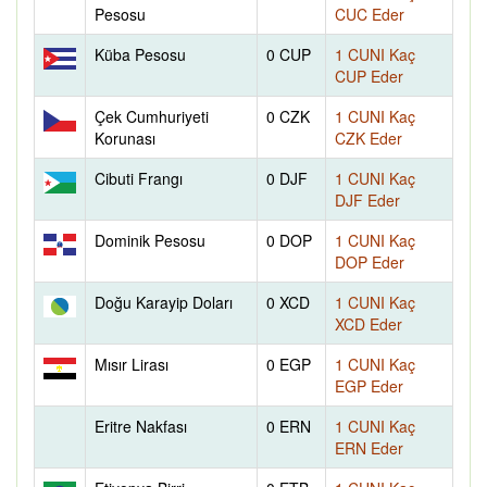
Pesosu
CUC Eder
Küba Pesosu
0 CUP
1 CUNI Kaç
CUP Eder
Çek Cumhuriyeti
0 CZK
1 CUNI Kaç
Korunası
CZK Eder
Cibuti Frangı
0 DJF
1 CUNI Kaç
DJF Eder
Dominik Pesosu
0 DOP
1 CUNI Kaç
DOP Eder
Doğu Karayip Doları
0 XCD
1 CUNI Kaç
XCD Eder
Mısır Lirası
0 EGP
1 CUNI Kaç
EGP Eder
Eritre Nakfası
0 ERN
1 CUNI Kaç
ERN Eder