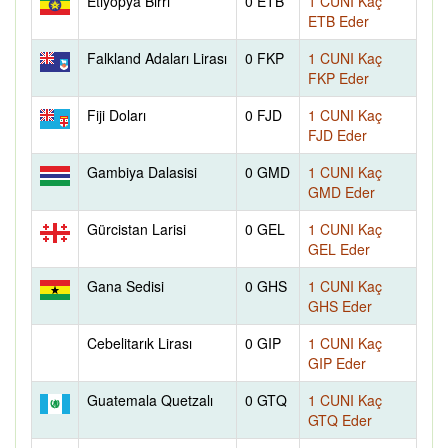
Etiyopya Birri
0 ETB
1 CUNI Kaç
ETB Eder
Falkland Adaları Lirası
0 FKP
1 CUNI Kaç
FKP Eder
Fiji Doları
0 FJD
1 CUNI Kaç
FJD Eder
Gambiya Dalasisi
0 GMD
1 CUNI Kaç
GMD Eder
Gürcistan Larisi
0 GEL
1 CUNI Kaç
GEL Eder
Gana Sedisi
0 GHS
1 CUNI Kaç
GHS Eder
Cebelitarık Lirası
0 GIP
1 CUNI Kaç
GIP Eder
Guatemala Quetzalı
0 GTQ
1 CUNI Kaç
GTQ Eder