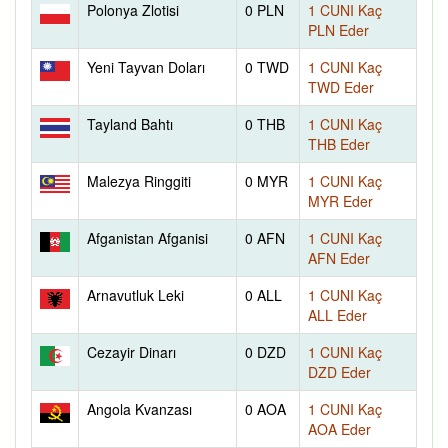
Polonya Zlotisi
0 PLN
1 CUNI Kaç
PLN Eder
Yeni Tayvan Doları
0 TWD
1 CUNI Kaç
TWD Eder
Tayland Bahtı
0 THB
1 CUNI Kaç
THB Eder
Malezya Ringgiti
0 MYR
1 CUNI Kaç
MYR Eder
Afganistan Afganisi
0 AFN
1 CUNI Kaç
AFN Eder
Arnavutluk Leki
0 ALL
1 CUNI Kaç
ALL Eder
Cezayir Dinarı
0 DZD
1 CUNI Kaç
DZD Eder
Angola Kvanzası
0 AOA
1 CUNI Kaç
AOA Eder