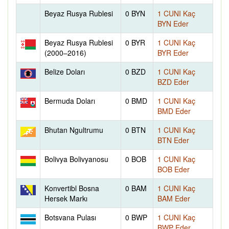
Beyaz Rusya Rublesi
0 BYN
1 CUNI Kaç
BYN Eder
Beyaz Rusya Rublesi
0 BYR
1 CUNI Kaç
(2000–2016)
BYR Eder
Belize Doları
0 BZD
1 CUNI Kaç
BZD Eder
Bermuda Doları
0 BMD
1 CUNI Kaç
BMD Eder
Bhutan Ngultrumu
0 BTN
1 CUNI Kaç
BTN Eder
Bolivya Bolivyanosu
0 BOB
1 CUNI Kaç
BOB Eder
Konvertibl Bosna
0 BAM
1 CUNI Kaç
Hersek Markı
BAM Eder
Botsvana Pulası
0 BWP
1 CUNI Kaç
BWP Eder