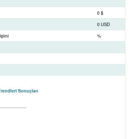
0 $
0 USD
işimi
%
rendleri Sonuçları