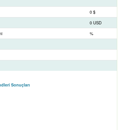
0 $
0 USD
mi
%
dleri Sonuçları