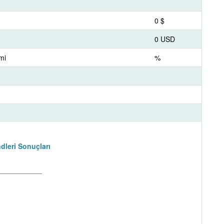
0 $
0 USD
mi
%
dleri Sonuçları