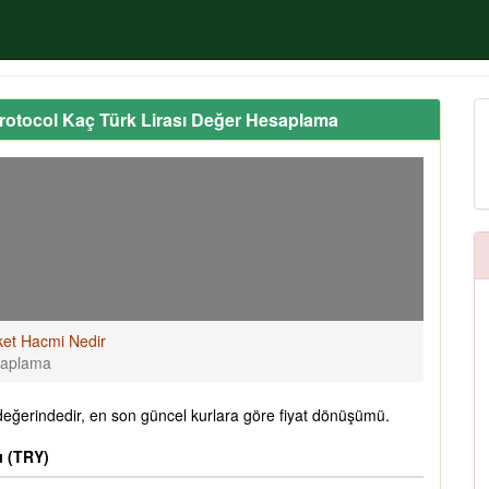
otocol Kaç Türk Lirası Değer Hesaplama
ket Hacmi Nedir
saplama
ğerindedir, en son güncel kurlara göre fiyat dönüşümü.
ı (TRY)