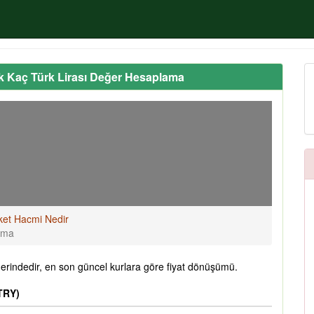
k Kaç Türk Lirası Değer Hesaplama
ket Hacmi Nedir
ama
rindedir, en son güncel kurlara göre fiyat dönüşümü.
TRY)