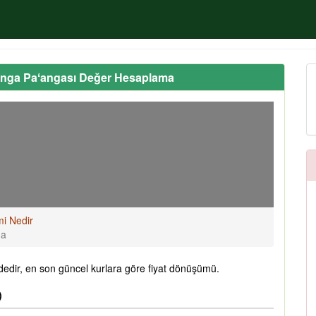
onga Paʻangası Değer Hesaplama
mi Nedir
ma
edir, en son güncel kurlara göre fiyat dönüşümü.
)