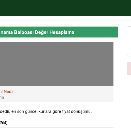
Panama Balboası Değer Hesaplama
mi Nedir
ama
edir, en son güncel kurlara göre fiyat dönüşümü.
PAB)