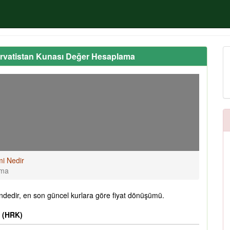
ırvatistan Kunası Değer Hesaplama
mi Nedir
ama
ndedir, en son güncel kurlara göre fiyat dönüşümü.
ı (HRK)